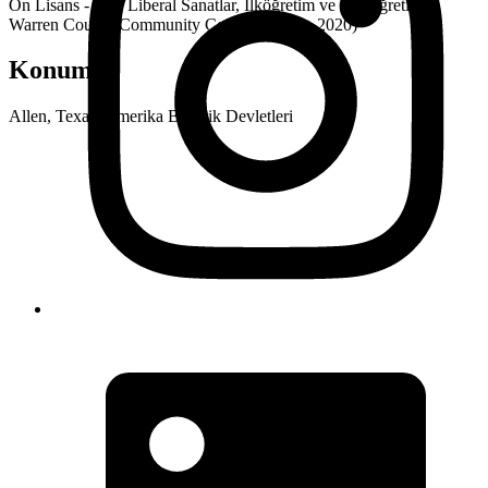
Ön Lisans - AA, Liberal Sanatlar, İlköğretim ve Ortaöğretim,
Warren County Community College (2018 - 2020)
Konum
Allen, Texas, Amerika Birleşik Devletleri
Bizimle Çalışanlar
Elin Energy LLC
Babujum Inc
Aile Tipi Green Card
Tümünü Gör
→
Büromuz
Hakkımızda
A.B.D. Göçmenlik
Şirketler Hukuku
Emlak Planlaması
Bilgi Bankası
Iletisim
Bizi Takip Edin
Facebook
Instagram
Linkedin