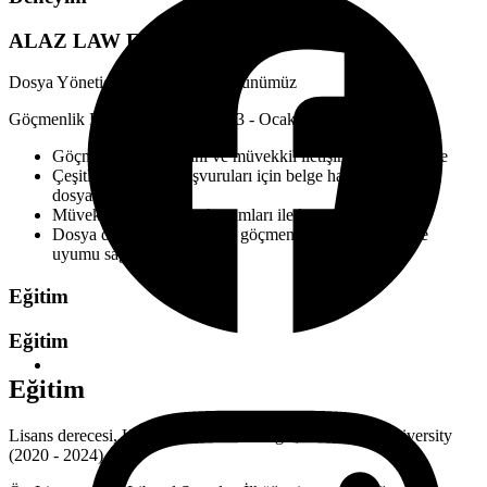
ALAZ LAW FIRM, PLLC
Dosya Yöneticisi | Ocak 2025 - Günümüz
Göçmenlik Paralegali | Ekim 2023 - Ocak 2025
Göçmenlik dosyalarını ve müvekkil iletişimlerini yönetme
Çeşitli göçmenlik başvuruları için belge hazırlama ve
dosyalama
Müvekkiller ve devlet kurumları ile koordinasyon
Dosya detaylarını tutma ve göçmenlik düzenlemelerine
uyumu sağlama
Eğitim
Eğitim
Eğitim
Lisans derecesi, Hukuk Asistanı/Paralegal, Kent State University
(2020 - 2024)