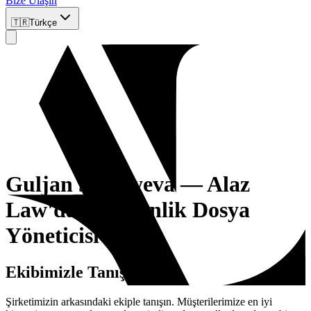
Bize Ulaşın
🇹🇷
Türkçe
Guljan Jumayeva — Alaz
Law'da Göçmenlik Dosya
Yöneticisi
Ekibimizle Tanışın
Şirketimizin arkasındaki ekiple tanışın. Müşterilerimize en iyi