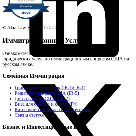
out of 30 reviews
Hasan Alaz
© Alaz Law Firm PLLC.
2026
Иммиграционные Услуги
Ознакомьтесь с общей информацией и вариантами
юридических услуг по иммиграционным вопросам США на
русском языке.
Семейная Иммиграция
Грин-карта через брак (IR-1/CR-1)
Родители граждан США (IR-5)
Дети граждан США (IR-2)
Виза для братьев и сестер (F4)
Категории семейного предпочтения
Смена статуса
Бизнес и Инвестиционные Визы