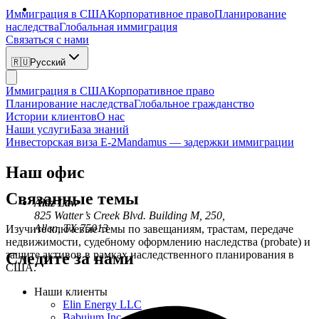
Иммиграция в США
Корпоративное право
Планирование
наследства
Глобальная иммиграция
Связаться с нами
🇷🇺
Русский
Иммиграция в США
Корпоративное право
Планирование наследства
Глобальное гражданство
Истории клиентов
О нас
Наши услуги
База знаний
Инвесторская виза E-2
Mandamus — задержки иммиграции
Наш офис
Связанные темы
Alaz Law
825 Watter’s Creek Blvd. Building M, 250,
Allen, TX 75013
Изучите ключевые темы по завещаниям, трастам, передаче
недвижимости, судебному оформлению наследства (probate) и
защите активов в рамках наследственного планирования в
Следите за нами
США.
Наши клиенты
Elin Energy LLC
Babujum Inc